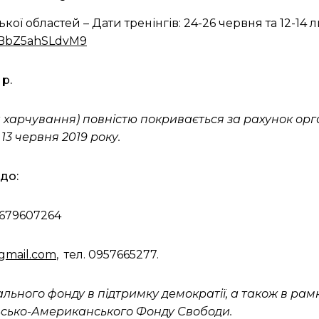
ої областей – Дати тренінгів: 24-26 червня та 12-14 
veBbZ5ahSLdvM9
р.
а харчування) повністю покривається за рахунок орга
13 червня 2019 року.
до:
 0679607264
gmail.com
, тел. 0957665277.
ального фонду в підтримку демократії, а також в ра
льсько-Американського Фонду Свободи.