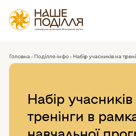
Головна
›
Поділля-інфо
›
Набір учасників на трен
Набір учасників
тренінги в рамк
навчальної про