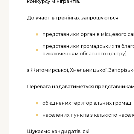
конкурсу мінігрантів.
До участі в тренінгах запрошуються:
представники органів місцевого са
представники громадських та благоді
виключенням обласного центру)
з Житомирської, Хмельницької, Запорізької
Перевага надаватиметься представникам
об’єднаних територіальних громад;
населених пунктів з кількістю насел
Шукаємо кандидатів, які: