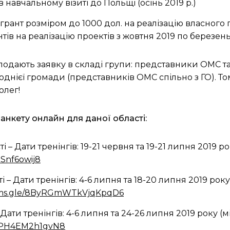
 навчальному візиті до Польщі (осінь 2019 р.)
-грант розміром до 1000 дол. на реалізацію власног
тів на реалізацію проектів з жовтня 2019 по березень 
подають заявку в складі групи: представники ОМС та
б з однієї громади (представників ОМС спільно з ГО).
олег!
 анкету онлайн для даної області:
 Дати тренінгів: 19-21 червня та 19-21 липня 2019 р
JSnf6owij8
– Дати тренінгів: 4-6 липня та 18-20 липня 2019 ро
orms.gle/8ByRGmWTkVjqKpqD6
Дати тренінгів: 4-6 липня та 24-26 липня 2019 року (
mnPH4EM2h1gvN8