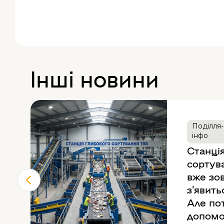
Інші новини
Поділля-
інфо
Станці
сортув
вже зо
з’явить
Але по
допомо