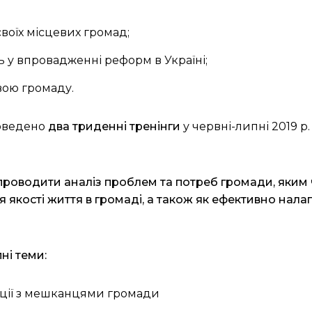
своїх місцевих громад;
ь у впровадженні реформ в Україні;
свою громаду.
роведено
два
триденні тренінги
у червні-липні 2019 р
к проводити аналіз проблем та потреб громади, яким 
якості життя в громаді, а також як ефективно налаг
ні теми:
ції з мешканцями громади