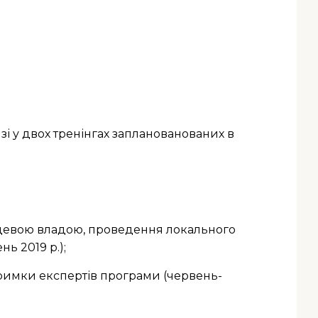
зі у двох тренінгах запланованованих в
місцевою владою, проведення локального
ь 2019 р.);
тримки експертів програми (червень-