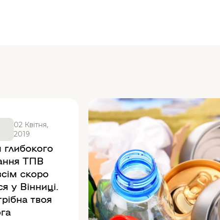
02 Квітня,
2019
я глибокого
ання ТПВ
всім скоро
ся у Вінниці.
трібна твоя
га