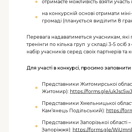
отримаєте можливість взяти участь в
на конкурсній основі отримати міні
громаді (планується виділити 8 гран
Перевага надаватиметься учасникам, які 
тренінги по кілька груп у складі 3-5 осі
набір учасників серед своїх партнерів та к
Для участі в конкурсі, просимо заповнити
Представники Житомирської області –
Житомир):
https://forms.gle/ukJsc5w
Представники Хмельницької області 
Кам’янець Подільський):
https://f
Представники Запорізької області – 
Запоріжжя):
https://forms.gle/WiU