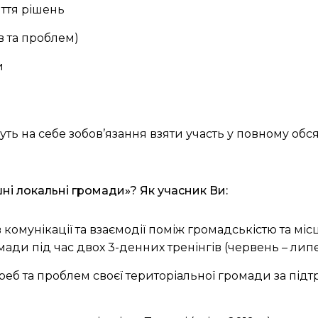
яття рішень
ів та проблем)
и
ть на себе зобов’язання взяти участь у повному обся
шні локальні громади»? Як учасник Ви:
мів комунікації та взаємодії поміж громадськістю та 
мади під час двох 3-денних тренінгів (червень – липен
еб та проблем своєї територіальної громади за під