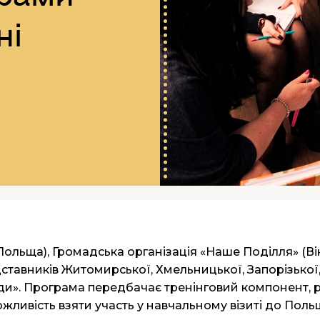
ні
Польща), Громадська організація «Наше Поділля» (Ві
тавників Житомирської, Хмельницької, Запорізької,
мади». Програма передбачає тренінговий компонент, 
ожливість взяти участь у навчальному візиті до Пол