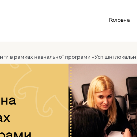
Головна
інги в рамках навчальної програми «Успішні локальн
 на
ах
грами